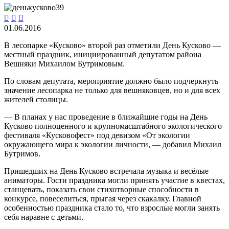



01.06.2016
В лесопарке «Кусково» второй раз отметили День Кусково —
местный праздник, инициированный депутатом района
Вешняки Михаилом Бутримовым.
По словам депутата, мероприятие должно было подчеркнуть
значение лесопарка не только для вешняковцев, но и для всех
жителей столицы.
— В планах у нас проведение в ближайшие годы на День
Кусково полноценного и крупномасштабного экологического
фестиваля «Кусковофест» под девизом «От экологии
окружающего мира к экологии личности, — добавил Михаил
Бутримов.
Пришедших на День Кусково встречала музыка и весёлые
аниматоры. Гости праздника могли принять участие в квестах,
станцевать, показать свои стихотворные способности в
конкурсе, повеселиться, прыгая через скакалку. Главной
особенностью праздника стало то, что взрослые могли занять
себя наравне с детьми.